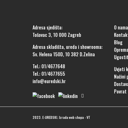
Adresa sjedišta:
O nama
Tošovac 3, 10 000 Zagreb
Kontak
Blog
Adresa skladišta, ureda i showrooma:
Oprema
Sv. Helena 150D, 10 382 D.Zelina
Ugostit
Tel.: 01/4677648
Uvjeti 
Tel.: 01/4677655
Načini 
info@euredski.hr
Dostav
Povrat 
2023. E-UREDSKI.
Izrada web shopa
-
VT