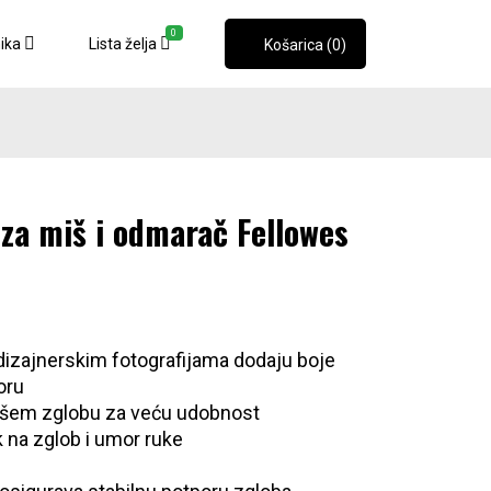
0
nika
Lista želja
Košarica (0)
 za miš i odmarač Fellowes
dizajnerskim fotografijama dodaju boje
oru
ašem zglobu za veću udobnost
k na zglob i umor ruke