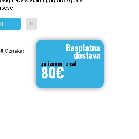
osigurava stabilnu potporu zgloba
iševe
š i odmarač Fellowes količina
Besplatna
50
Oznaka:
dostava
za iznose iznad
80€