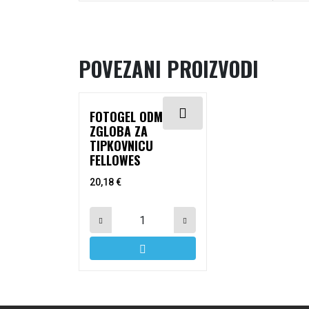
POVEZANI PROIZVODI
FOTOGEL ODMARAČ
ZGLOBA ZA
TIPKOVNICU
FELLOWES
20,18
€
FotoGel odmarač zgloba za tipkovnic