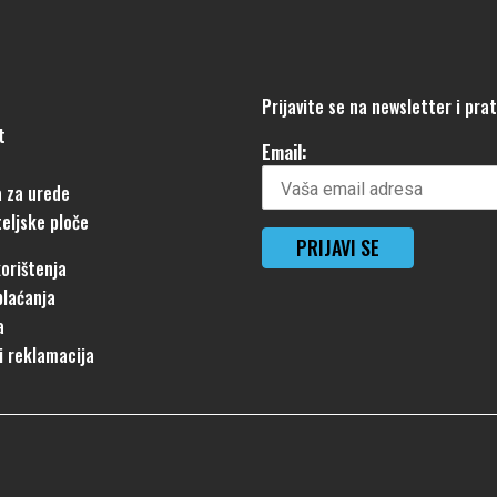
Prijavite se na newsletter i pra
t
Email:
 za urede
eljske ploče
korištenja
plaćanja
a
i reklamacija