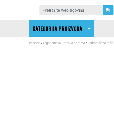
Skip to content
Pretraži:
KATEGORIJA PROIZVODA
Main Navigation
Početna
/
Ergonomska uredska oprema
/
Podmetač za miša 