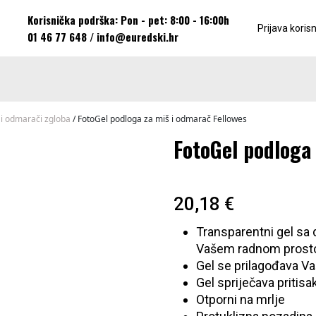
Korisnička podrška: Pon - pet: 8:00 - 16:00h
Prijava koris
01 46 77 648
/
info@euredski.hr
i odmarači zgloba
/ FotoGel podloga za miš i odmarač Fellowes
FotoGel podloga
20,18
€
Transparentni gel sa 
Vašem radnom prost
Gel se prilagođava V
Gel spriječava pritisa
Otporni na mrlje