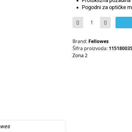
Protuklizna pozadina 
Pogodni za optičke m
FotoGel podloga za mi
Brand:
Fellowes
Šifra proizvoda:
11518003
Zona 2
owes