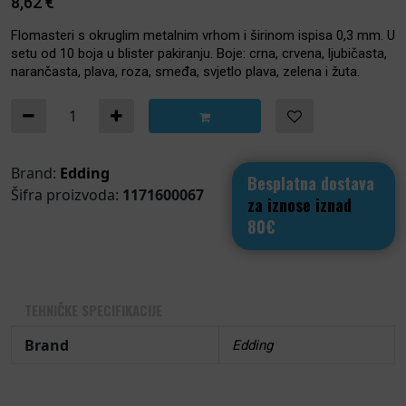
8,62
€
Flomasteri s okruglim metalnim vrhom i širinom ispisa 0,3 mm. U
setu od 10 boja u blister pakiranju. Boje: crna, crvena, ljubičasta,
narančasta, plava, roza, smeđa, svjetlo plava, zelena i žuta.
FLOMASTERI Office Liner 89 Set od 10 boja u blister 
Brand:
Edding
Besplatna dostava
Šifra proizvoda:
1171600067
za iznose iznad
80€
TEHNIČKE SPECIFIKACIJE
Brand
Edding