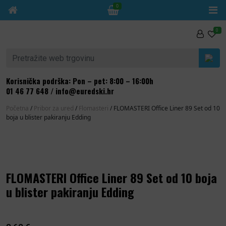
0
Skip to content
0
Pretraži:
Korisnička podrška: Pon – pet: 8:00 – 16:00h
01 46 77 648
/
info@euredski.hr
Početna
/
Pribor za ured
/
Flomasteri
/ FLOMASTERI Office Liner 89 Set od 10
boja u blister pakiranju Edding
FLOMASTERI Office Liner 89 Set od 10 boja
u blister pakiranju Edding