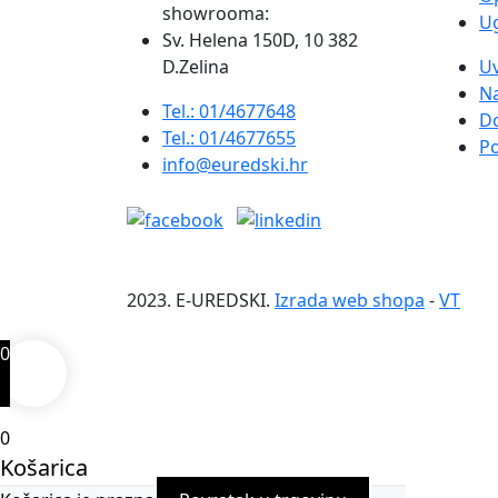
showrooma:
Ug
Sv. Helena 150D, 10 382
D.Zelina
Uv
Na
Tel.: 01/4677648
D
Tel.: 01/4677655
Po
info@euredski.hr
2023. E-UREDSKI.
Izrada web shopa
-
VT
0
0
Košarica