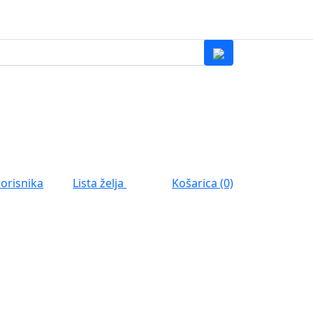
0
Lista želja
korisnika
Košarica (0)
0