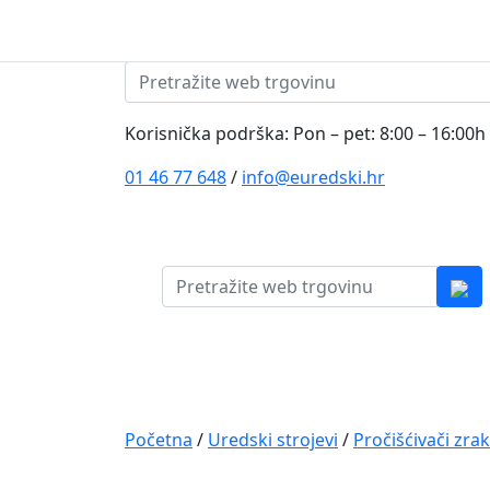
Skip to content
Pretraži:
Korisnička podrška: Pon – pet: 8:00 – 16:00h
01 46 77 648
/
info@euredski.hr
Pretraži:
Kategorija proizvoda
Main
Navigation
Početna
/
Uredski strojevi
/
Pročišćivači zra