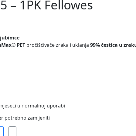
65 – 1PK Fellowes
ljubimce
aMax® PET
pročišćivače zraka i uklanja
99% čestica u zrak
 mjeseci u normalnoj uporabi
er potrebno zamijeniti