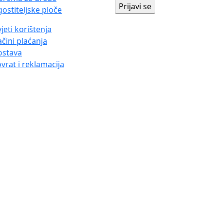
ostiteljske ploče
jeti korištenja
čini plaćanja
ostava
vrat i reklamacija