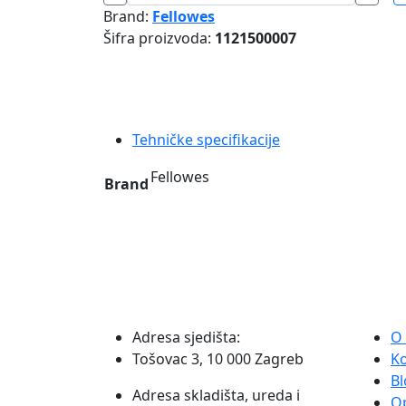
HEPA
Brand:
Fellowes
za
Šifra proizvoda:
1121500007
PT65
-
1PK
Fellowes
količina
Tehničke specifikacije
Fellowes
Brand
Adresa sjedišta:
O
Tošovac 3, 10 000 Zagreb
K
Bl
Adresa skladišta, ureda i
O