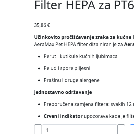
Filter HEPA za PT
35,86
€
Učinkovito pročišćavanje zraka za kućne 
AeraMax Pet HEPA filter dizajniran je za
Aer
Perut i kutikule kućnih ljubimaca
Pelud i spore plijesni
Prašinu i druge alergene
Jednostavno održavanje
Preporučena zamjena filtera: svakih 12
Crveni indikator
upozorava kada je filt
Filter