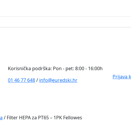
0
Korisnička podrška: Pon - pet: 8:00 - 16:00h
Prijava 
01 46 77 648
/
info@euredski.hr
ka
/ Filter HEPA za PT65 – 1PK Fellowes