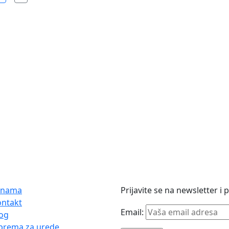
 nama
Prijavite se na newsletter i
ontakt
Email:
og
prema za urede