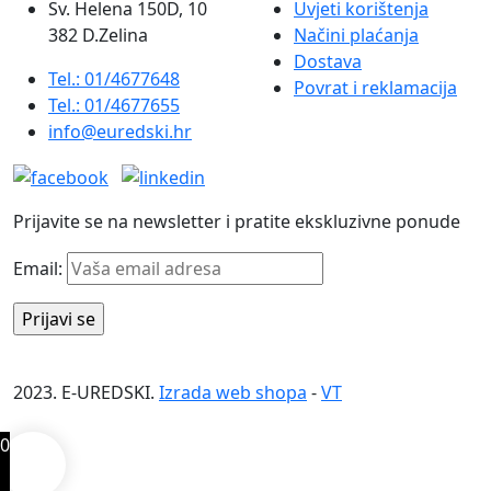
Sv. Helena 150D, 10
Uvjeti korištenja
382 D.Zelina
Načini plaćanja
Dostava
Tel.: 01/4677648
Povrat i reklamacija
Tel.: 01/4677655
info@euredski.hr
Prijavite se na newsletter i pratite ekskluzivne ponude
Email:
2023. E-UREDSKI.
Izrada web shopa
-
VT
0