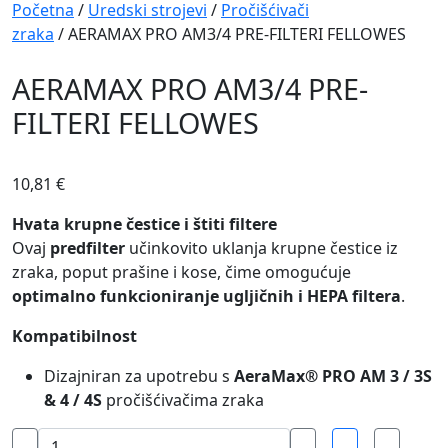
Navigation
Početna
/
Uredski strojevi
/
Pročišćivači
zraka
/ AERAMAX PRO AM3/4 PRE-FILTERI FELLOWES
AERAMAX PRO AM3/4 PRE-
FILTERI FELLOWES
10,81
€
Hvata krupne čestice i štiti filtere
Ovaj
predfilter
učinkovito uklanja krupne čestice iz
zraka, poput prašine i kose, čime omogućuje
optimalno funkcioniranje ugljičnih i HEPA filtera
.
Kompatibilnost
Dizajniran za upotrebu s
AeraMax® PRO AM 3 / 3S
& 4 / 4S
pročišćivačima zraka
AERAMAX