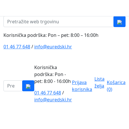
Skip to content
0
0
Pretraži:
Korisnička podrška: Pon – pet: 8:00 – 16:00h
01 46 77 648
/
info@euredski.hr
Korisnička
podrška: Pon -
Lista
pet: 8:00 - 16:00h
Prijava
Košarica
Pretraži:
želja
korisnika
(0)
01 46 77 648
/
0
info@euredski.hr
Kategorija proizvoda
Main