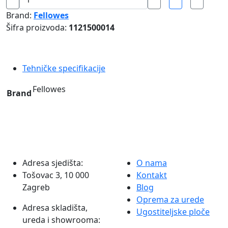
PRO
Brand:
Fellowes
AM3/4
Šifra proizvoda:
1121500014
PRE-
FILTERI
FELLOWES
Tehničke specifikacije
količina
Fellowes
Brand
Adresa sjedišta:
O nama
Tošovac 3, 10 000
Kontakt
Zagreb
Blog
Oprema za urede
Adresa skladišta,
Ugostiteljske ploče
ureda i showrooma: