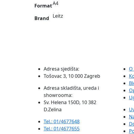
komada
A4
Format
-
Leitz
Leitz
Brand
količina
Adresa sjedišta:
O
Tošovac 3, 10 000 Zagreb
K
Bl
Adresa skladišta, ureda i
O
showrooma:
Ug
Sv. Helena 150D, 10 382
D.Zelina
Uv
Na
Tel.: 01/4677648
D
Tel.: 01/4677655
Po