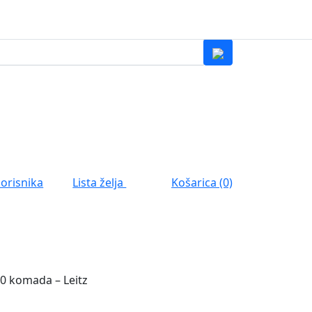
0
Lista želja
korisnika
Košarica (0)
0
100 komada – Leitz