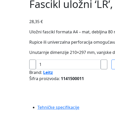
Fascikl uložni ‘LR
28,35
€
Uložni fascikl formata A4 – mat, debljina 80 
Rupice ili univerzalna perforacija omogućav
Unutarnje dimenzije 210×297 mm, vanjske 
Fascikl
uložni
Brand:
Leitz
'LR',
Šifra proizvoda:
1141500011
format
A4
mat
-
set
Tehničke specifikacije
100