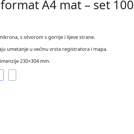
’, format A4 mat – set 10
mikrona, s otvorom s gornje i lijeve strane.
aju umetanje u većinu vrsta registratora i mapa.
dimenzije 230×304 mm.