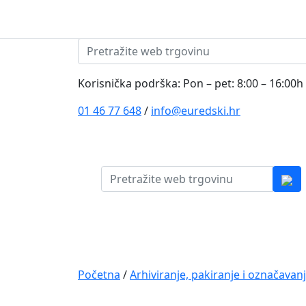
Skip to content
Pretraži:
Korisnička podrška: Pon – pet: 8:00 – 16:00h
01 46 77 648
/
info@euredski.hr
Pretraži:
Kategorija proizvoda
Main
Navigation
Početna
/
Arhiviranje, pakiranje i označavan