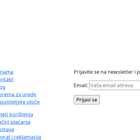
 nama
Prijavite se na newsletter i
ontakt
Email:
og
prema za urede
ostiteljske ploče
jeti korištenja
čini plaćanja
ostava
vrat i reklamacija