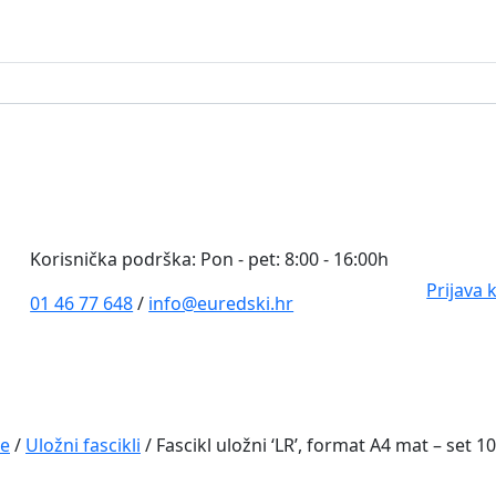
0
Korisnička podrška: Pon - pet: 8:00 - 16:00h
Prijava 
01 46 77 648
/
info@euredski.hr
je
/
Uložni fascikli
/ Fascikl uložni ‘LR’, format A4 mat – set 