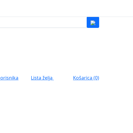
0
Lista želja
korisnika
Košarica (0)
0