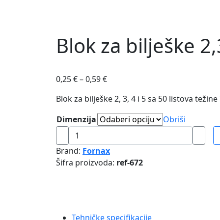
Blok za bilješke 2,
0,25
€
–
0,59
€
Blok za bilješke 2, 3, 4 i 5 sa 50 listova teži
Dimenzija
Obriši
Blok
za
Brand:
Fornax
bilješke
Šifra proizvoda:
ref-672
2,3,4,5
količina
Tehničke specifikacije