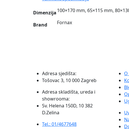
100×170 mm, 65×115 mm, 80×1
Dimenzija
Fornax
Brand
Adresa sjedišta:
O
Tošovac 3, 10 000 Zagreb
K
Bl
Adresa skladišta, ureda i
O
showrooma:
Ug
Sv. Helena 150D, 10 382
D.Zelina
Uv
Na
Tel.: 01/4677648
D