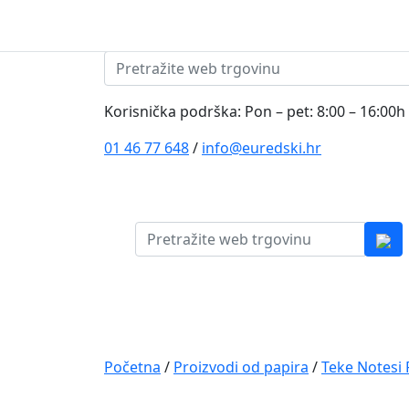
Skip to content
Pretraži:
Korisnička podrška: Pon – pet: 8:00 – 16:00h
01 46 77 648
/
info@euredski.hr
Pretraži:
Kategorija proizvoda
Main
Navigation
Početna
/
Proizvodi od papira
/
Teke Notesi 