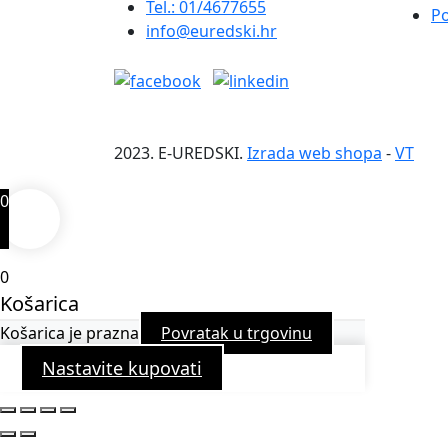
Tel.: 01/4677655
Po
info@euredski.hr
2023. E-UREDSKI.
Izrada web shopa
-
VT
0
0
Košarica
Košarica je prazna
Povratak u trgovinu
Nastavite kupovati