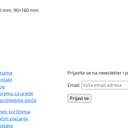
30 mm, 90×160 mm
 nama
Prijavite se na newsletter i
ontakt
Email:
og
prema za urede
ostiteljske ploče
jeti korištenja
čini plaćanja
ostava