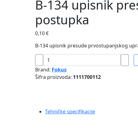
B-134 upisnik pr
postupka
0,10
€
B-134 upisnik presude prvostupanjskog upr
B-
134
Brand:
Fokus
upisnik
Šifra proizvoda:
1111700112
presude
prvostupanjskog
upravnog
postupka
količina
Tehničke specifikacije