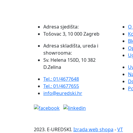
Adresa sjedišta:
O
Tošovac 3, 10 000 Zagreb
K
Bl
Adresa skladišta, ureda i
O
showrooma:
Ug
Sv. Helena 150D, 10 382
D.Zelina
Uv
Na
Tel.: 01/4677648
D
Tel.: 01/4677655
Po
info@euredski.hr
2023. E-UREDSKI.
Izrada web shopa
-
VT