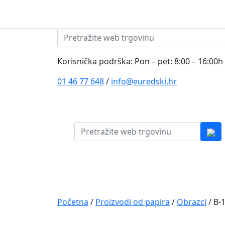
Skip to content
Pretraži:
Korisnička podrška: Pon – pet: 8:00 – 16:00h
01 46 77 648
/
info@euredski.hr
Pretraži:
Kategorija proizvoda
Main
Navigation
Početna
/
Proizvodi od papira
/
Obrazci
/ B-