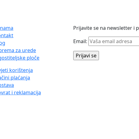
 nama
Prijavite se na newsletter i
ontakt
Email:
og
prema za urede
ostiteljske ploče
jeti korištenja
čini plaćanja
ostava
vrat i reklamacija