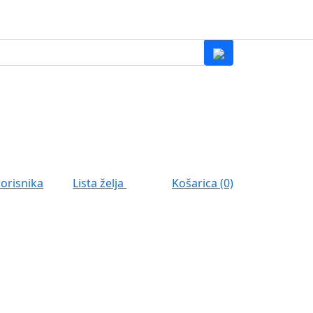
0
Lista želja
korisnika
Košarica (0)
0