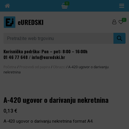
0
Skip to content
0
Pretraži:
Korisnička podrška: Pon – pet: 8:00 – 16:00h
01 46 77 648
/
info@euredski.hr
Početna
/
Proizvodi od papira
/
Obrazci
/ A-420 ugovor o darivanju
nekretnina
A-420 ugovor o darivanju nekretnina
0,13
€
A-420 ugovor o darivanju nekretnina format A4.