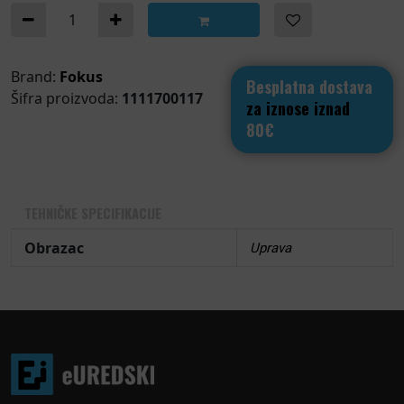
A-420 ugovor o darivanju nekretnina količina
Brand:
Fokus
Besplatna dostava
Šifra proizvoda:
1111700117
za iznose iznad
80€
TEHNIČKE SPECIFIKACIJE
Obrazac
Uprava