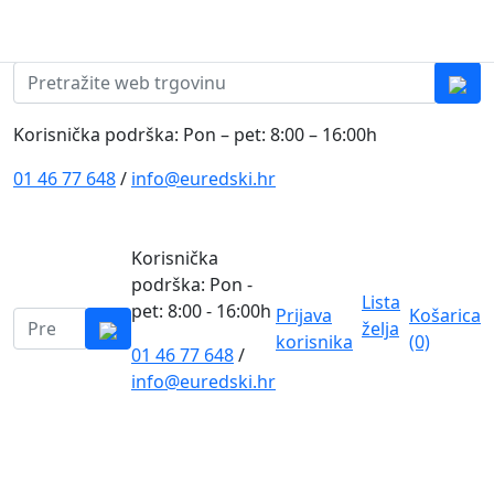
Skip to content
0
0
Pretraži:
Korisnička podrška: Pon – pet: 8:00 – 16:00h
01 46 77 648
/
info@euredski.hr
Korisnička
podrška: Pon -
Lista
pet: 8:00 - 16:00h
Prijava
Košarica
Pretraži:
želja
korisnika
(0)
01 46 77 648
/
0
info@euredski.hr
Kategorija proizvoda
Main