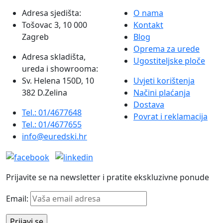
Adresa sjedišta:
O nama
Tošovac 3, 10 000
Kontakt
Zagreb
Blog
Oprema za urede
Adresa skladišta,
Ugostiteljske ploče
ureda i showrooma:
Sv. Helena 150D, 10
Uvjeti korištenja
382 D.Zelina
Načini plaćanja
Dostava
Tel.: 01/4677648
Povrat i reklamacija
Tel.: 01/4677655
info@euredski.hr
Prijavite se na newsletter i pratite ekskluzivne ponude
Email: