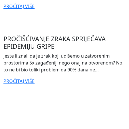
from
PROČITAJ VIŠE
KAKO
POTAKNUTI
TIM
DA
PROČIŠĆIVANJE ZRAKA SPRIJEČAVA
IZRAVNIJE
EPIDEMIJU GRIPE
KOMUNICIRA
POVRATNE
Jeste li znali da je zrak koji udišemo u zatvorenim
INFORMACIJE
prostorima 5x zagađeniji nego onaj na otvorenom? No,
to ne bi bio toliki problem da 90% dana ne…
from
PROČITAJ VIŠE
PROČIŠĆIVANJE
ZRAKA
SPRIJEČAVA
EPIDEMIJU
GRIPE