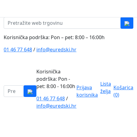
Skip to content
0
0
Pretraži:
Korisnička podrška: Pon – pet: 8:00 – 16:00h
01 46 77 648
/
info@euredski.hr
Korisnička
podrška: Pon -
Lista
pet: 8:00 - 16:00h
Prijava
Košarica
Pretraži:
želja
korisnika
(0)
01 46 77 648
/
0
info@euredski.hr
Kategorija proizvoda
Main