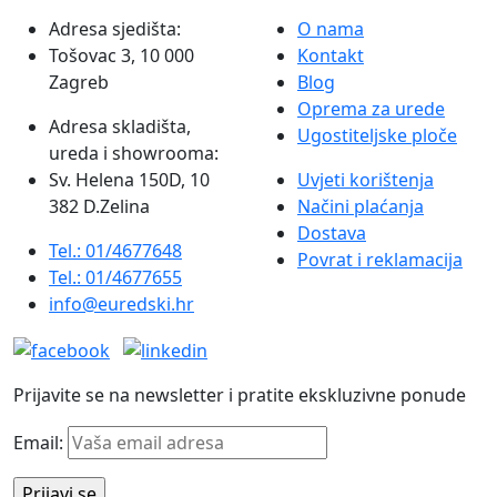
Adresa sjedišta:
O nama
Tošovac 3, 10 000
Kontakt
Zagreb
Blog
Oprema za urede
Adresa skladišta,
Ugostiteljske ploče
ureda i showrooma:
Sv. Helena 150D, 10
Uvjeti korištenja
382 D.Zelina
Načini plaćanja
Dostava
Tel.: 01/4677648
Povrat i reklamacija
Tel.: 01/4677655
info@euredski.hr
Prijavite se na newsletter i pratite ekskluzivne ponude
Email: