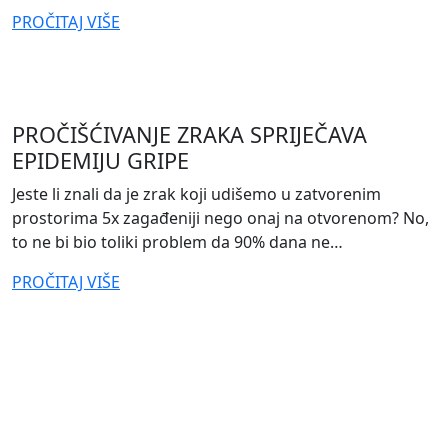
from
PROČITAJ VIŠE
KAKO
POTAKNUTI
TIM
DA
PROČIŠĆIVANJE ZRAKA SPRIJEČAVA
IZRAVNIJE
EPIDEMIJU GRIPE
KOMUNICIRA
POVRATNE
Jeste li znali da je zrak koji udišemo u zatvorenim
INFORMACIJE
prostorima 5x zagađeniji nego onaj na otvorenom? No,
to ne bi bio toliki problem da 90% dana ne…
from
PROČITAJ VIŠE
PROČIŠĆIVANJE
ZRAKA
SPRIJEČAVA
EPIDEMIJU
GRIPE