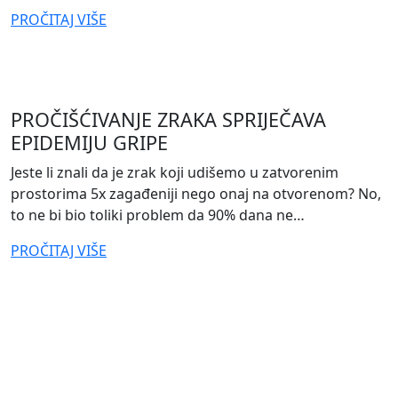
from
PROČITAJ VIŠE
KAKO
POTAKNUTI
TIM
DA
PROČIŠĆIVANJE ZRAKA SPRIJEČAVA
IZRAVNIJE
EPIDEMIJU GRIPE
KOMUNICIRA
POVRATNE
Jeste li znali da je zrak koji udišemo u zatvorenim
INFORMACIJE
prostorima 5x zagađeniji nego onaj na otvorenom? No,
to ne bi bio toliki problem da 90% dana ne…
from
PROČITAJ VIŠE
PROČIŠĆIVANJE
ZRAKA
SPRIJEČAVA
EPIDEMIJU
GRIPE