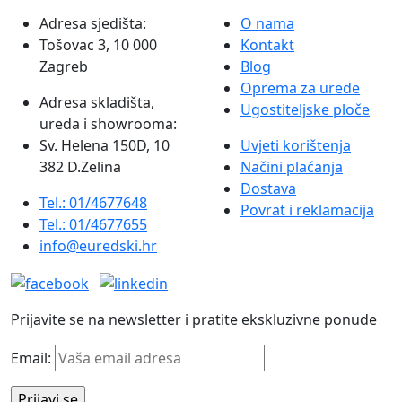
Adresa sjedišta:
O nama
Tošovac 3, 10 000
Kontakt
Zagreb
Blog
Oprema za urede
Adresa skladišta,
Ugostiteljske ploče
ureda i showrooma:
Sv. Helena 150D, 10
Uvjeti korištenja
382 D.Zelina
Načini plaćanja
Dostava
Tel.: 01/4677648
Povrat i reklamacija
Tel.: 01/4677655
info@euredski.hr
Prijavite se na newsletter i pratite ekskluzivne ponude
Email: