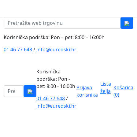
Skip to content
0
0
Pretraži:
Korisnička podrška: Pon – pet: 8:00 – 16:00h
01 46 77 648
/
info@euredski.hr
Korisnička
podrška: Pon -
Lista
pet: 8:00 - 16:00h
Prijava
Košarica
Pretraži:
želja
korisnika
(0)
01 46 77 648
/
0
info@euredski.hr
Kategorija proizvoda
Main