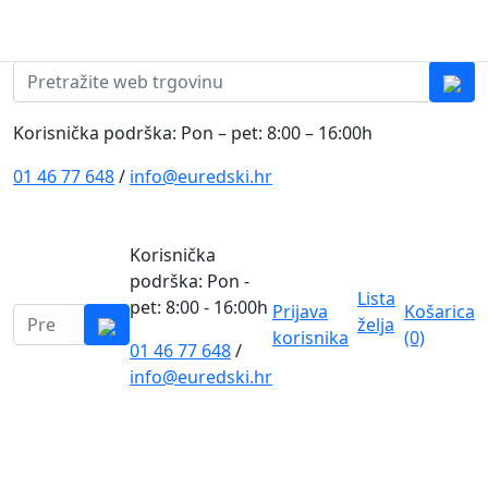
Skip to content
0
0
Pretraži:
Korisnička podrška: Pon – pet: 8:00 – 16:00h
01 46 77 648
/
info@euredski.hr
Korisnička
podrška: Pon -
Lista
pet: 8:00 - 16:00h
Prijava
Košarica
Pretraži:
želja
korisnika
(0)
01 46 77 648
/
0
info@euredski.hr
Kategorija proizvoda
Main