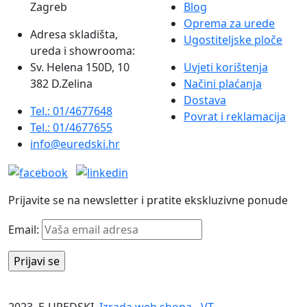
Zagreb
Blog
Oprema za urede
Adresa skladišta,
Ugostiteljske ploče
ureda i showrooma:
Sv. Helena 150D, 10
Uvjeti korištenja
382 D.Zelina
Načini plaćanja
Dostava
Tel.: 01/4677648
Povrat i reklamacija
Tel.: 01/4677655
info@euredski.hr
Prijavite se na newsletter i pratite ekskluzivne ponude
Email:
2023. E-UREDSKI.
Izrada web shopa
-
VT