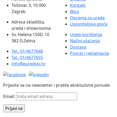
Tošovac 3, 10 000
Kontakt
Zagreb
Blog
Oprema za urede
Adresa skladišta,
Ugostiteljske ploče
ureda i showrooma:
Sv. Helena 150D, 10
Uvjeti korištenja
382 D.Zelina
Načini plaćanja
Dostava
Tel.: 01/4677648
Povrat i reklamacija
Tel.: 01/4677655
info@euredski.hr
Prijavite se na newsletter i pratite ekskluzivne ponude
Email: