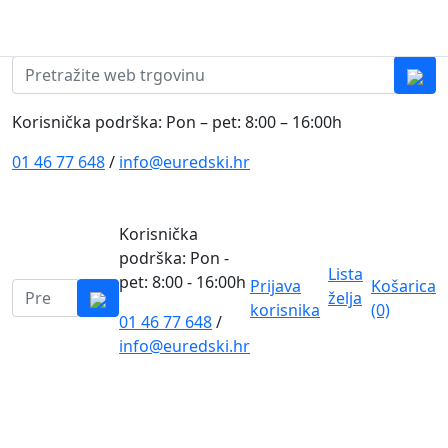
Skip to content
0
0
Pretraži:
Korisnička podrška: Pon – pet: 8:00 – 16:00h
01 46 77 648
/
info@euredski.hr
Korisnička
podrška: Pon -
Lista
pet: 8:00 - 16:00h
Prijava
Košarica
Pretraži:
želja
korisnika
(0)
01 46 77 648
/
0
info@euredski.hr
Kategorija proizvoda
Main