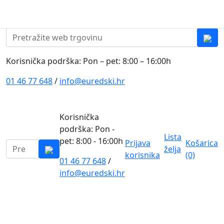
Skip to content
0
0
Pretraži:
Korisnička podrška: Pon – pet: 8:00 – 16:00h
01 46 77 648
/
info@euredski.hr
Korisnička
podrška: Pon -
Lista
pet: 8:00 - 16:00h
Prijava
Košarica
Pretraži:
želja
korisnika
(0)
01 46 77 648
/
0
info@euredski.hr
Kategorija proizvoda
Main