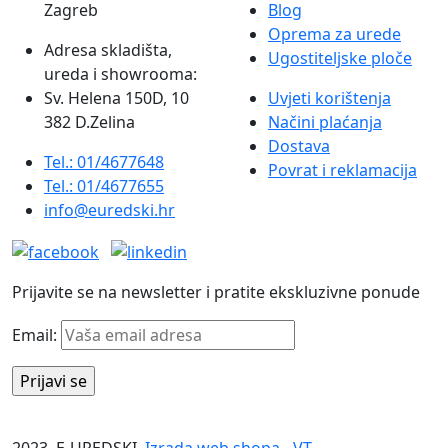
Zagreb
Blog
Oprema za urede
Adresa skladišta,
Ugostiteljske ploče
ureda i showrooma:
Sv. Helena 150D, 10
Uvjeti korištenja
382 D.Zelina
Načini plaćanja
Dostava
Tel.: 01/4677648
Povrat i reklamacija
Tel.: 01/4677655
info@euredski.hr
Prijavite se na newsletter i pratite ekskluzivne ponude
Email:
2023. E-UREDSKI.
Izrada web shopa
-
VT