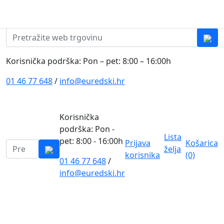
Skip to content
0
0
Pretraži:
Korisnička podrška: Pon – pet: 8:00 – 16:00h
01 46 77 648
/
info@euredski.hr
Korisnička
podrška: Pon -
Lista
pet: 8:00 - 16:00h
Prijava
Košarica
Pretraži:
želja
korisnika
(0)
01 46 77 648
/
0
info@euredski.hr
Kategorija proizvoda
Main