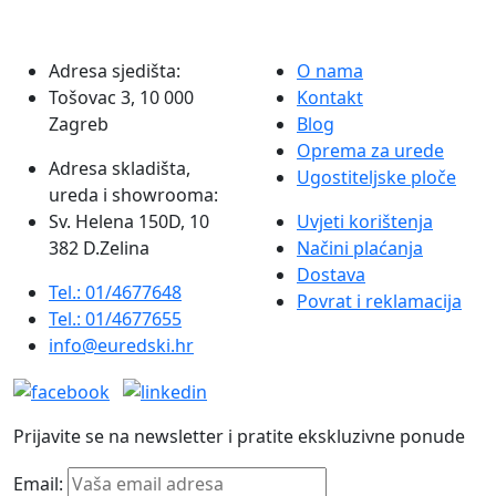
Adresa sjedišta:
O nama
Tošovac 3, 10 000
Kontakt
Zagreb
Blog
Oprema za urede
Adresa skladišta,
Ugostiteljske ploče
ureda i showrooma:
Sv. Helena 150D, 10
Uvjeti korištenja
382 D.Zelina
Načini plaćanja
Dostava
Tel.: 01/4677648
Povrat i reklamacija
Tel.: 01/4677655
info@euredski.hr
Prijavite se na newsletter i pratite ekskluzivne ponude
Email: