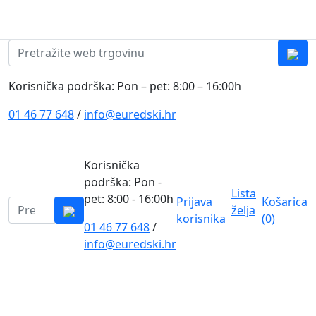
Skip to content
0
0
Pretraži:
Korisnička podrška: Pon – pet: 8:00 – 16:00h
01 46 77 648
/
info@euredski.hr
Korisnička
podrška: Pon -
Lista
pet: 8:00 - 16:00h
Prijava
Košarica
Pretraži:
želja
korisnika
(0)
01 46 77 648
/
0
info@euredski.hr
Kategorija proizvoda
Main