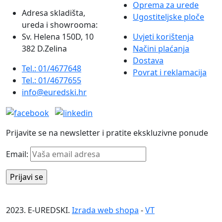
Oprema za urede
Adresa skladišta,
Ugostiteljske ploče
ureda i showrooma:
Sv. Helena 150D, 10
Uvjeti korištenja
382 D.Zelina
Načini plaćanja
Dostava
Tel.: 01/4677648
Povrat i reklamacija
Tel.: 01/4677655
info@euredski.hr
Prijavite se na newsletter i pratite ekskluzivne ponude
Email:
2023. E-UREDSKI.
Izrada web shopa
-
VT