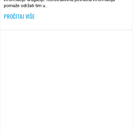
pomaže održati tim u…
FROM KAKO POTAKNUTI TIM DA IZRAVNIJE KOM
PROČITAJ VIŠE